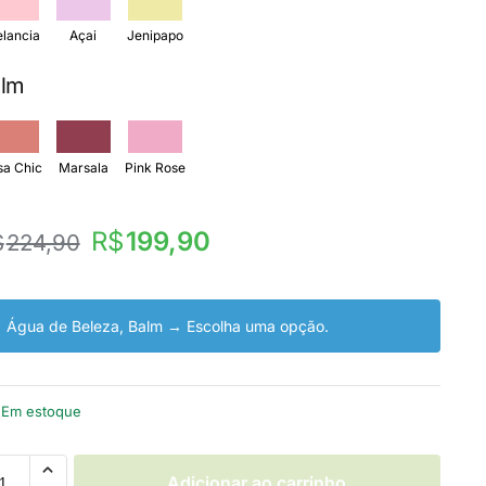
lancia
Açai
Jenipapo
alm
sa Chic
Marsala
Pink Rose
R$
199,90
$
224,90
Água de Beleza, Balm
→
Escolha uma opção.
Em estoque
Adicionar ao carrinho