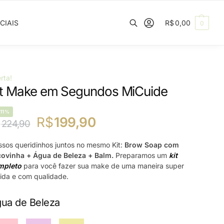
CIAIS
R$
0,00
0
Pesquisar
rta!
it Make em Segundos MiCuide
-11%
R$
199,90
$
224,90
sos queridinhos juntos no mesmo Kit:
Brow Soap com
ovinha + Água de Beleza + Balm.
Preparamos um
kit
mpleto
para você fazer sua make de uma maneira super
ida e com qualidade.
ua de Beleza