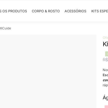
S OS PRODUTOS
CORPO & ROSTO
ACESSÓRIOS
KITS ESPE
MiCuide
Ofe
K
R
Nos
Esc
co
ráp
Ág