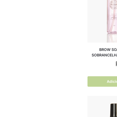
BROW SOA
SOBRANCELHA
Adici