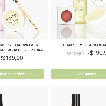
P 10G + ESCOVA PARA
KIT MAKE EM SEGUNDOS M
S + ÁGUA DE BELEZA AÇAÍ
R$
199,
R$
224,90
R$
139,90
onar ao carrinho
Ver opções