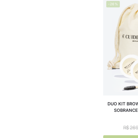
-26%
DUO KIT BRO
SOBRANCEL
R$
269