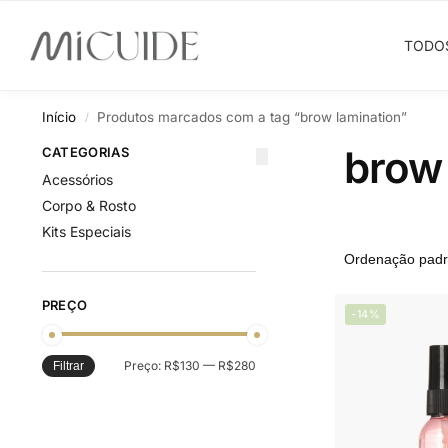
Search
TODO
Início
Produtos marcados com a tag “brow lamination”
/
brow 
CATEGORIAS
Acessórios
Corpo & Rosto
Kits Especiais
PREÇO
-14%
Preço:
R$130
—
R$280
Filtrar