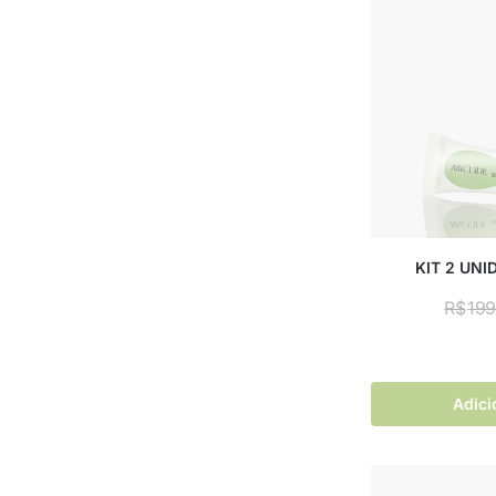
KIT 2 UN
R$
199
Adici