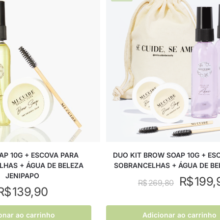
P 10G + ESCOVA PARA
DUO KIT BROW SOAP 10G + ES
HAS + ÁGUA DE BELEZA
SOBRANCELHAS + ÁGUA DE BE
JENIPAPO
R$
199,
R$
269,80
R$
139,90
onar ao carrinho
Adicionar ao carrinho