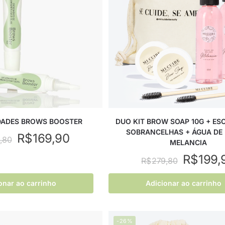
IDADES BROWS BOOSTER
DUO KIT BROW SOAP 10G + ES
SOBRANCELHAS + ÁGUA DE 
R$
169,90
,80
MELANCIA
R$
199,
R$
279,80
onar ao carrinho
Adicionar ao carrinho
-26%