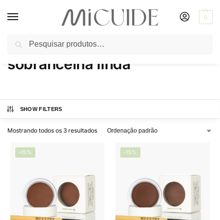
0
Pesquisar
Início
Produtos marcados com a tag “sobrancelha linda”
/
sobrancelha linda
SHOW FILTERS
Mostrando todos os 3 resultados
-15%
-15%