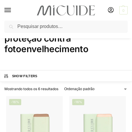
0
Pesquisar
Início
Produtos marcados com a tag “proteção contra fotoenvelhecimento”
/
proteção contra
fotoenvelhecimento
SHOW FILTERS
Mostrando todos os 6 resultados
-16%
-16%