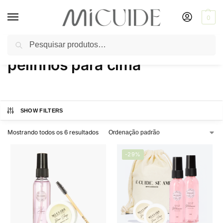
0
Pesquisar
Início
Produtos marcados com a tag “pelinhos para cima”
/
pelinhos para cima
SHOW FILTERS
Mostrando todos os 6 resultados
-29%