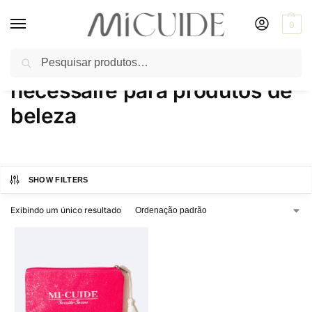
0
Pesquisar
Início
Produtos marcados com a tag “necessaire para produtos de beleza”
/
necessaire para produtos de
beleza
SHOW FILTERS
Exibindo um único resultado