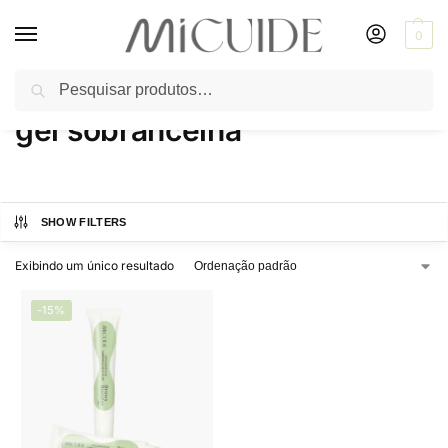
0
Pesquisar
Início
Produtos marcados com a tag “gel sobrancelha”
/
gel sobrancelha
SHOW FILTERS
Exibindo um único resultado
-15%