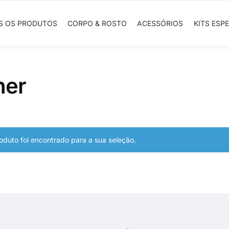
S OS PRODUTOS
CORPO & ROSTO
ACESSÓRIOS
KITS ESPE
ner
duto foi encontrado para a sua seleção.