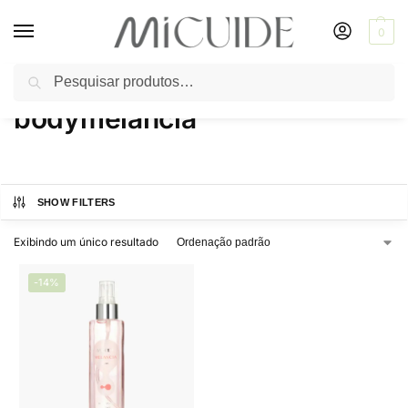
0
Pesquisar
Início
Produtos marcados com a tag “bodymelancia”
/
bodymelancia
SHOW FILTERS
Exibindo um único resultado
-14%