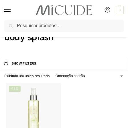
0
Pesquisar
Início
Produtos marcados com a tag “body splash”
/
body splash
SHOW FILTERS
Exibindo um único resultado
-14%