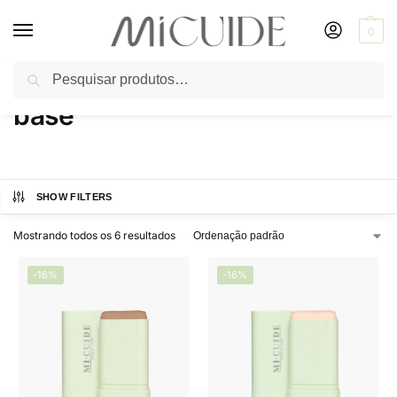
0
Pesquisar
Início
Produtos marcados com a tag “base”
/
base
SHOW FILTERS
Mostrando todos os 6 resultados
-16%
-16%