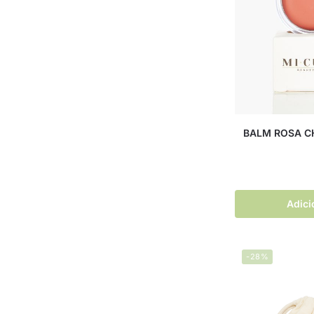
BALM ROSA CH
Adici
-28%